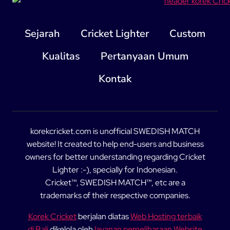
Sejarah
Cricket Lighter
Custom
Kualitas
Pertanyaan Umum
Kontak
korekcricket.com is unofficial SWEDISH MATCH
website! It created to help end-users and business
owners for better understanding regarding Cricket
Lighter :-), specially for Indonesian.
Cricket™, SWEDISH MATCH™, etc are a
trademarks of their respective companies.
Korek Cricket
berjalan diatas
Web Hosting terbaik
di Bali
dikelola oleh
layanan pemeliharaan Website