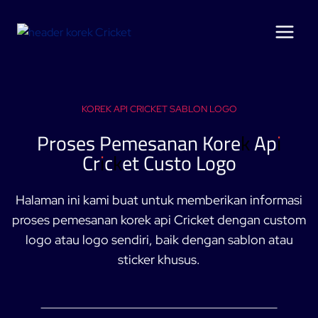
Skip
to
content
KOREK API CRICKET SABLON LOGO
Proses Pemesanan Korek Api
Cricket Custo Logo
Halaman ini kami buat untuk memberikan informasi
proses pemesanan korek api Cricket dengan custom
logo atau logo sendiri, baik dengan sablon atau
sticker khusus.