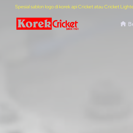
Skip
Spesial sablon logo di korek api Cricket atau Cricket Light
to
content
B